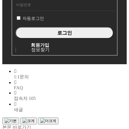
그
인
자동로그인
회원가입
정보찾기
1:1문의
FAQ
접속자
105
새글
본문 바로가기