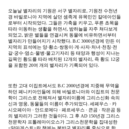
오늘날 별자리의 기원은 서구 별자리로, 기원전 수천년
경 바빌로니아 지역에 살던 셈족계 유목민인 칼데아인들
로부터 시작되었다. 그들은 가축을 키우고, 푸른 초목을
따라 이동하는 생활을 하면서, 밤하늘을 자주 쳐다보게
되었고, 밝은 별들을 연결시켜 동물에 비유하면서부터
별자리가 만들어지기 시작했다. B.C 3000년경에 만든 이
지역의 표석에는 양·황소·쌍둥이·게·사자·처녀·천칭·전
갈·궁수·염소·물병·물고기자리 등 태양과 행성이 지나는
길목인 황도를 따라 배치된 12개의 별자리, 즉 황도 12궁
을 포함한 20여 개의 별자리가 기록되어 있다.
또한 고대 이집트에서도 B.C 2000년경에 지중해 무역을
하던 페니키아인들에 의해 바빌로니아와 이집트의 천문
학이 그리스로 전해져서 별자리이름에 그리스신화 속의
신과 영웅, 동물들의 이름이 추가되었다. 세페우스 · 카
시오페이아 · 안드로메다 · 페르세우스 · 큰곰 · 작은곰 등
의 별자리가 그러한 것들이다. 그 후 AD 150년경 그리스
천문학자 프톨레마이오스가 그리스천문학을 집대성한
<알마게스트>란 책에는 북반구 별자리를 중심으로 한