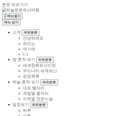
본문 바로가기
메뉴열기
메뉴
닫기
소개
하위분류
안녕하세요
우리는
여기에
C.I
땅 흔적 보기
하위분류
세계문화유산이란
우리나라 세계유산
잠정목록
하늘 흔적 보기
하위분류
대표 별자리
계절별 별자리
지역별 천문시설
일정보기
하위분류
하루
이틀